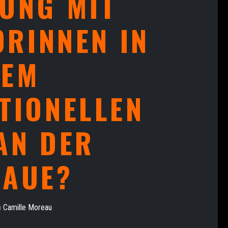
SUNG MIT
RINNEN IN
NEM
TIONELLEN
AN DER
AUE?
n
Camille Moreau